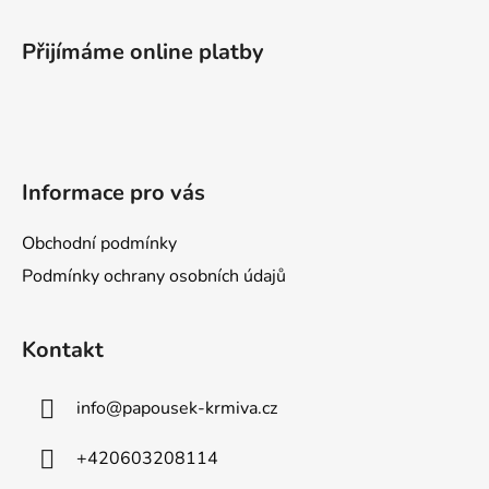
Z
á
Přijímáme online platby
p
a
t
í
Informace pro vás
Obchodní podmínky
Podmínky ochrany osobních údajů
Kontakt
info
@
papousek-krmiva.cz
+420603208114