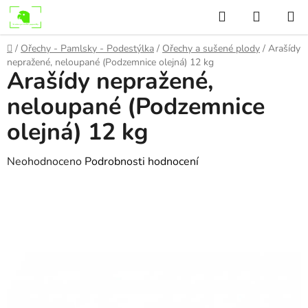
Přejít
Hledat
NÁKUP
na
KOŠÍK
obsah
Domů
/
Ořechy - Pamlsky - Podestýlka
/
Ořechy a sušené plody
/
Arašídy
nepražené, neloupané (Podzemnice olejná) 12 kg
Arašídy nepražené,
neloupané (Podzemnice
olejná) 12 kg
Průměrné
Neohodnoceno
Podrobnosti hodnocení
hodnocení
produktu
je
0,0
z
5
hvězdiček.