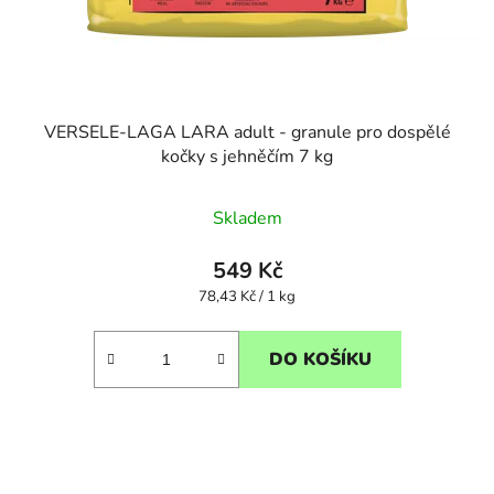
VERSELE-LAGA LARA adult - granule pro dospělé
kočky s jehněčím 7 kg
Skladem
549 Kč
Měrná
78,43 Kč / 1 kg
cena:
DO KOŠÍKU