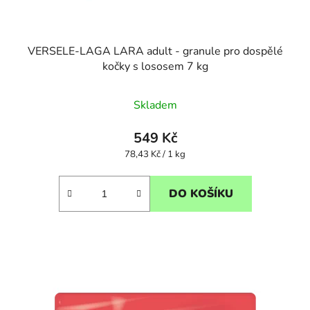
VERSELE-LAGA LARA adult - granule pro dospělé
kočky s lososem 7 kg
Skladem
549 Kč
Měrná
78,43 Kč / 1 kg
cena:
DO KOŠÍKU