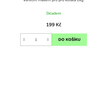
kuřecím masem pro pro koťata 2kg
Skladem
199 Kč
DO KOŠÍKU