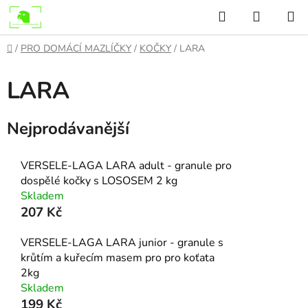
Přejít
Hledat
NÁKUP
na
KOŠÍK
obsah
Domů
/
PRO DOMÁCÍ MAZLÍČKY
/
KOČKY
/
LARA
LARA
Nejprodávanější
VERSELE-LAGA LARA adult - granule pro
dospělé kočky s LOSOSEM 2 kg
Skladem
207 Kč
VERSELE-LAGA LARA junior - granule s
krůtím a kuřecím masem pro pro koťata
2kg
Skladem
199 Kč