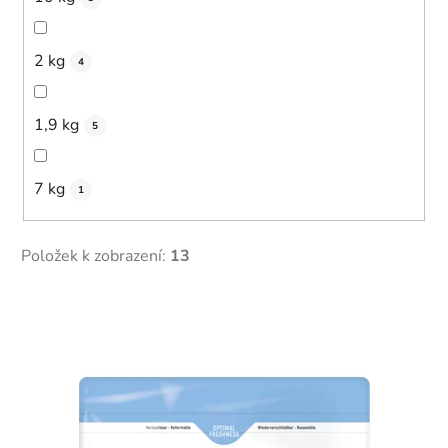
2 kg
4
1,9 kg
5
7 kg
1
Položek k zobrazení:
13
V
ý
p
i
s
p