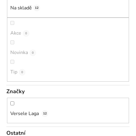
k
Na skladě
12
t
ů
Akce
0
Novinka
0
Tip
0
Značky
Versele Laga
12
Ostatní