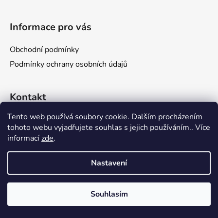
í
Informace pro vás
Obchodní podmínky
Podmínky ochrany osobních údajů
Kontakt
Tento web používá soubory cookie. Dalším procházením
info
@
papousek-krmiva.cz
tohoto webu vyjadřujete souhlas s jejich používáním.. Více
informací
zde
.
+420603208114
Nastavení
Dotazník
Souhlasím
Jak se Vám líbí náš e-shop?