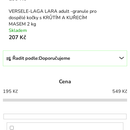
VERSELE-LAGA LARA adult -granule pro
dospělé kočky s KRŮTÍM A KUŘECÍM
MASEM 2 kg
Skladem
207 Kč
Ř
Řadit podle:
Doporučujeme
a
z
e
Cena
n
í
195
Kč
549
Kč
p
r
o
d
u