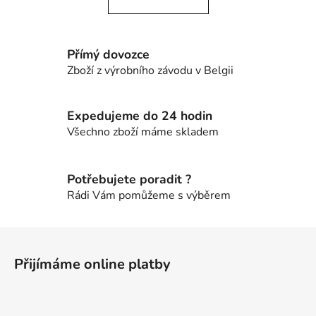
á
o
d
v
a
á
c
n
Přímý dovozce
í
í
Zboží z výrobního závodu v Belgii
p
r
v
Expedujeme do 24 hodin
k
Všechno zboží máme skladem
y
v
ý
Potřebujete poradit ?
p
Rádi Vám pomůžeme s výběrem
i
s
Z
u
á
Přijímáme online platby
p
a
t