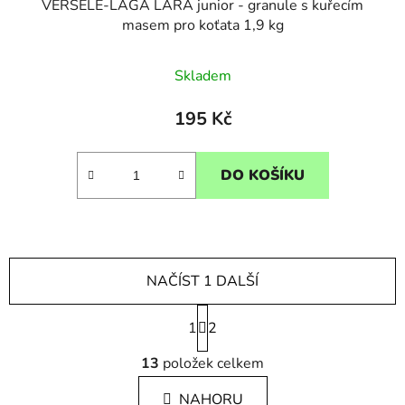
VERSELE-LAGA LARA junior - granule s kuřecím
masem pro koťata 1,9 kg
Skladem
195 Kč
DO KOŠÍKU
NAČÍST 1 DALŠÍ
S
1
t
2
r
O
á
13
položek celkem
v
n
l
k
NAHORU