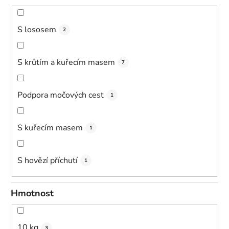
S lososem
2
S krůtím a kuřecím masem
7
Podpora močových cest
1
S kuřecím masem
1
S hovězí příchutí
1
Hmotnost
10 kg
3