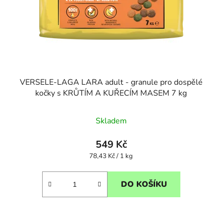
VERSELE-LAGA LARA adult - granule pro dospělé
kočky s KRŮTÍM A KUŘECÍM MASEM 7 kg
Skladem
549 Kč
Měrná
78,43 Kč / 1 kg
cena:
DO KOŠÍKU