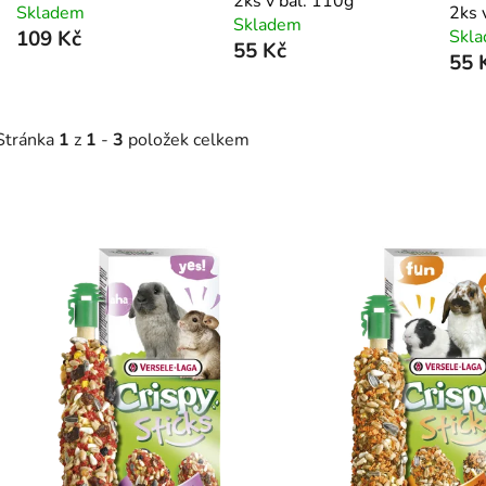
2ks v bal. 110g
Skladem
2ks 
Skladem
109 Kč
Skl
55 Kč
55 
Stránka
1
z
1
-
3
položek celkem
V
ý
p
s
p
r
o
d
u