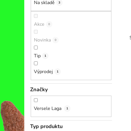
Na skladě
3
p
a
n
Akce
0
e
l
Novinka
0
Tip
1
Výprodej
1
i
Značky
Versele Laga
1
Typ produktu