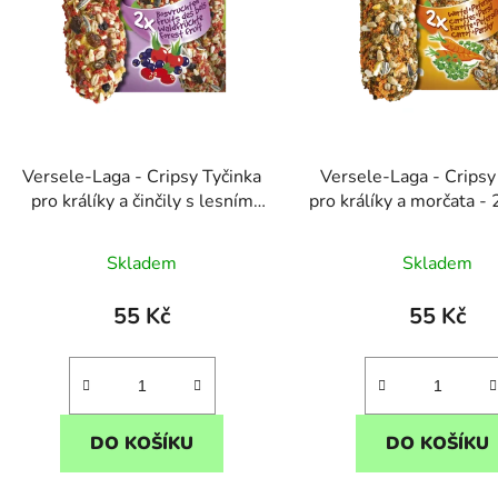
k
t
ů
Versele-Laga - Cripsy Tyčinka
Versele-Laga - Cripsy
pro králíky a činčily s lesním
pro králíky a morčata - 2ks v bal.
ovocem - 2ks v bal. 110g
110g
Skladem
Skladem
55 Kč
55 Kč
DO KOŠÍKU
DO KOŠÍKU