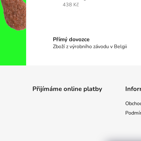
438 Kč
Přímý dovozce
Zboží z výrobního závodu v Belgii
Z
á
Přijímáme online platby
Infor
p
a
Obchod
t
Podmín
í