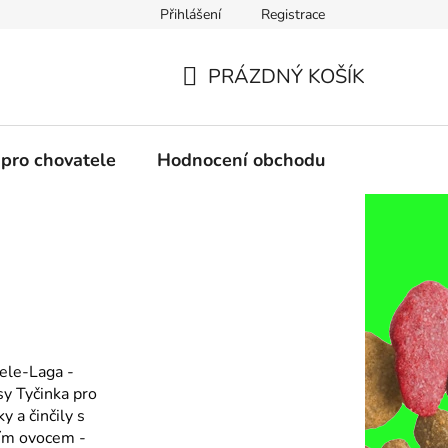
Přihlášení
Registrace
PRÁZDNÝ KOŠÍK
NÁKUPNÍ
KOŠÍK
 pro chovatele
Hodnocení obchodu
ele-Laga -
sy Tyčinka pro
ky a činčily s
ím ovocem -