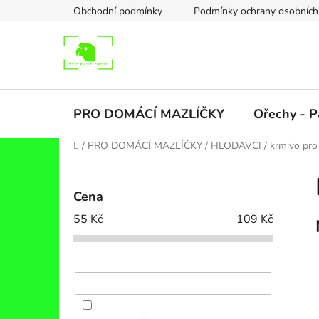
Přejít
Obchodní podmínky
Podmínky ochrany osobních
na
obsah
PRO DOMÁCÍ MAZLÍČKY
Ořechy - P
Domů
/
PRO DOMÁCÍ MAZLÍČKY
/
HLODAVCI
/
krmivo pro
P
o
Cena
s
55
Kč
109
Kč
t
r
a
n
n
í