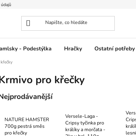
 údajů
amlsky - Podestýlka
Hračky
Ostatní potřeby
 křečky
Krmivo pro křečky
Nejprodávanější
Vers
Versele-Laga -
NATURE HAMSTER
Crip
Cripsy tyčinka pro
700g pestrá směs
králí
králíky a morčata -
pro křečky
lesn