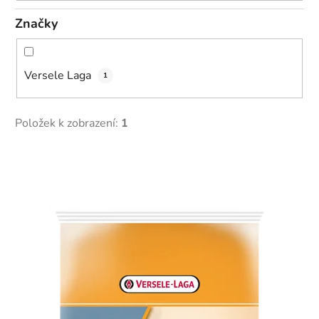
Značky
Versele Laga
1
Položek k zobrazení:
1
V
ý
p
i
s
p
r
o
d