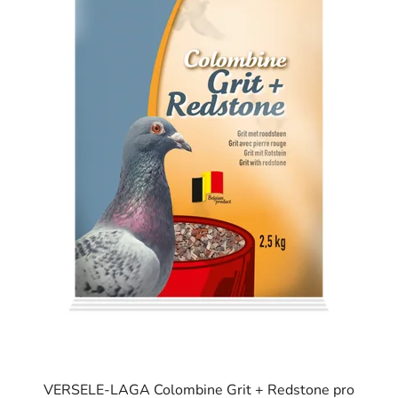
u
k
t
ů
VERSELE-LAGA Colombine Grit + Redstone pro