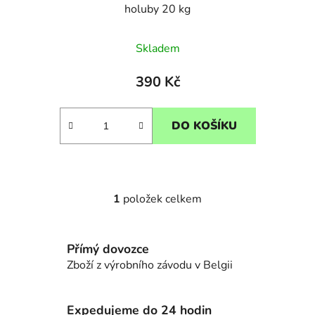
holuby 20 kg
Skladem
390 Kč
DO KOŠÍKU
1
položek celkem
O
v
l
Přímý dovozce
á
Zboží z výrobního závodu v Belgii
d
a
c
Expedujeme do 24 hodin
í