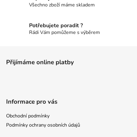
Všechno zboží máme skladem
p
r
v
Potřebujete poradit ?
k
Rádi Vám pomůžeme s výběrem
y
v
ý
Z
p
á
i
Přijímáme online platby
p
s
a
u
t
í
Informace pro vás
Obchodní podmínky
Podmínky ochrany osobních údajů