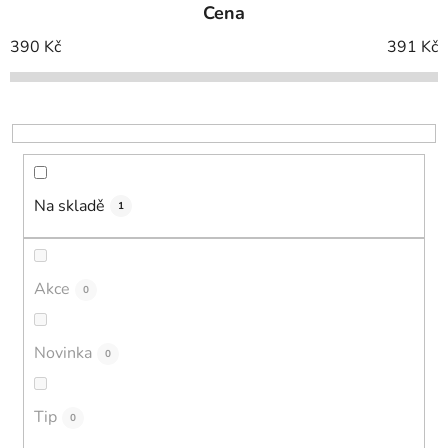
Cena
n
í
390
Kč
391
Kč
p
r
o
d
u
k
Na skladě
1
t
ů
Akce
0
Novinka
0
Tip
0