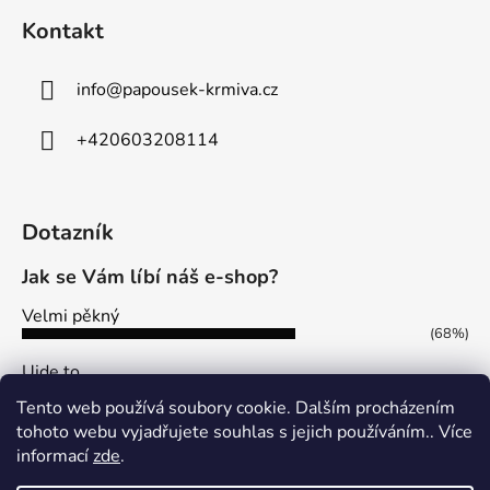
Kontakt
info
@
papousek-krmiva.cz
+420603208114
Dotazník
Jak se Vám líbí náš e-shop?
Velmi pěkný
(68%)
Ujde to
(13%)
Tento web používá soubory cookie. Dalším procházením
Nelíbí se mi
tohoto webu vyjadřujete souhlas s jejich používáním.. Více
(19%)
informací
zde
.
Počet hlasů:
113