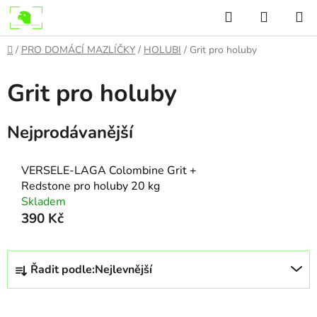
Přejít
Hledat
NÁKUP
na
KOŠÍK
obsah
Domů
/
PRO DOMÁCÍ MAZLÍČKY
/
HOLUBI
/
Grit pro holuby
Grit pro holuby
Nejprodávanější
VERSELE-LAGA Colombine Grit +
Redstone pro holuby 20 kg
Skladem
390 Kč
Ř
Řadit podle:
Nejlevnější
a
z
e