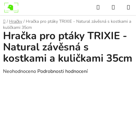
Přejít
Hledat
NÁKUP
na
KOŠÍK
obsah
Domů
/
Hračky
/
Hračka pro ptáky TRIXIE - Natural závěsná s kostkami a
kuličkami 35cm
Hračka pro ptáky TRIXIE -
Natural závěsná s
kostkami a kuličkami 35cm
Průměrné
Neohodnoceno
Podrobnosti hodnocení
hodnocení
produktu
je
0,0
z
5
hvězdiček.