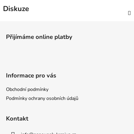
Diskuze
Z
á
Přijímáme online platby
p
a
t
í
Informace pro vás
Obchodní podmínky
Podmínky ochrany osobních údajů
Kontakt