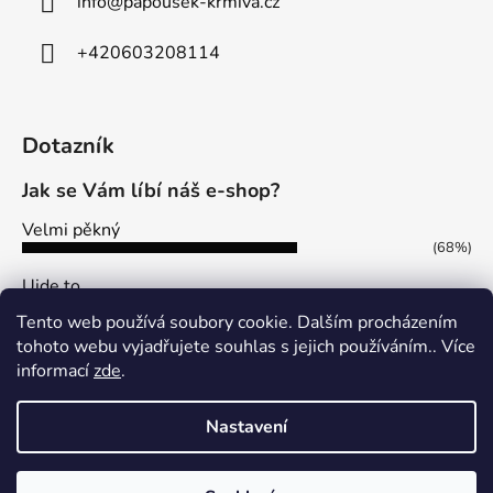
info
@
papousek-krmiva.cz
+420603208114
Dotazník
Jak se Vám líbí náš e-shop?
Velmi pěkný
(68%)
Ujde to
(13%)
Tento web používá soubory cookie. Dalším procházením
Nelíbí se mi
tohoto webu vyjadřujete souhlas s jejich používáním.. Více
(19%)
informací
zde
.
Počet hlasů:
113
Nastavení
Vytvořil Shoptet