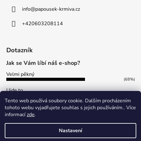
info
@
papousek-krmiva.cz
+420603208114
Dotazník
Jak se Vám líbí náš e-shop?
Velmi pěkný
(68%)
Ujde to
(13%)
Tento web používá soubory cookie. Dalším procházením
Nelíbí se mi
tohoto webu vyjadřujete souhlas s jejich používáním.. Více
(19%)
informací
zde
.
Počet hlasů:
113
Nastavení