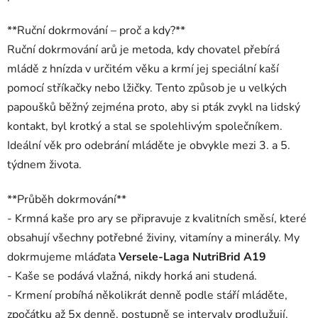
**Ruční dokrmování – proč a kdy?**
Ruční dokrmování arů je metoda, kdy chovatel přebírá
mládě z hnízda v určitém věku a krmí jej speciální kaší
pomocí stříkačky nebo lžičky. Tento způsob je u velkých
papoušků běžný zejména proto, aby si pták zvykl na lidský
kontakt, byl krotký a stal se spolehlivým společníkem.
Ideální věk pro odebrání mláděte je obvykle mezi 3. a 5.
týdnem života.
**Průběh dokrmování**
- Krmná kaše pro ary se připravuje z kvalitních směsí, které
obsahují všechny potřebné živiny, vitamíny a minerály. My
dokrmujeme mláďata
Versele-Laga NutriBrid A19
- Kaše se podává vlažná, nikdy horká ani studená.
- Krmení probíhá několikrát denně podle stáří mláděte,
zpočátku až 5x denně, postupně se intervaly prodlužují.