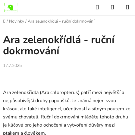
Přejít
Hledat
NÁKUP
na
KOŠÍK
obsah
Domů
/
Novinky
/
Ara zelenokřídlá - ruční dokrmování
Ara zelenokřídlá - ruční
dokrmování
17.7.2025
Ara zelenokřídlá (Ara chloropterus) patří mezi největší a
nejpůsobivější druhy papoušků. Je známá nejen svou
krásou, ale také inteligencí, učenlivostí a silným poutem ke
svému chovateli. Ruční dokrmování mláděte tohoto druhu
je klíčové pro jeho ochočení a vytvoření důvěry mezi
ptákem a člověkem.