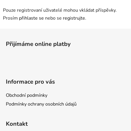
Pouze registrovaní uživatelé mohou vkládat příspěvky.
Prosím
přihlaste se
nebo se
registrujte
.
Z
á
Přijímáme online platby
p
a
t
í
Informace pro vás
Obchodní podmínky
Podmínky ochrany osobních údajů
Kontakt