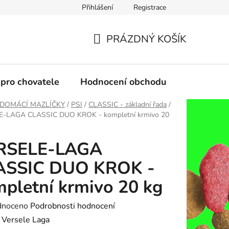
Přihlášení
Registrace
PRÁZDNÝ KOŠÍK
NÁKUPNÍ
KOŠÍK
 pro chovatele
Hodnocení obchodu
DOMÁCÍ MAZLÍČKY
/
PSI
/
CLASSIC - základní řada
/
-LAGA CLASSIC DUO KROK - kompletní krmivo 20
RSELE-LAGA
ASSIC DUO KROK -
pletní krmivo 20 kg
né
dnoceno
Podrobnosti hodnocení
ení
:
Versele Laga