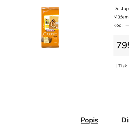
produk
Dostup
je
Můžeme
0,0
Kód:
z
5
hvězdič
79
Měrná
Tisk
Popis
Di