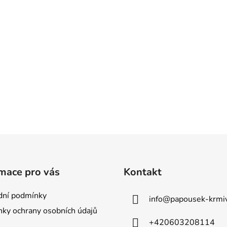
mace pro vás
Kontakt
ní podmínky
info
@
papousek-krmiv
ky ochrany osobních údajů
+420603208114