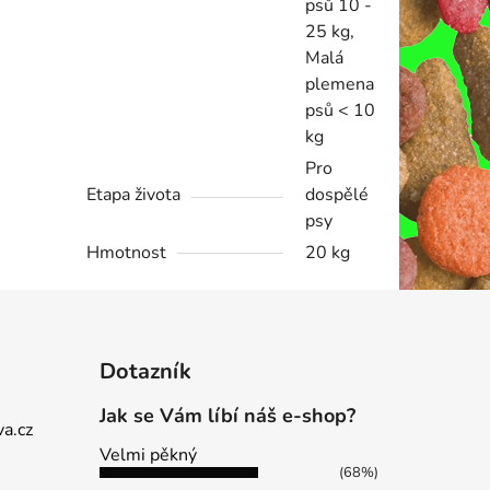
psů 10 -
25 kg,
Malá
plemena
psů < 10
kg
Pro
Etapa života
dospělé
psy
Hmotnost
20 kg
Dotazník
Jak se Vám líbí náš e-shop?
a.cz
Velmi pěkný
(68%)