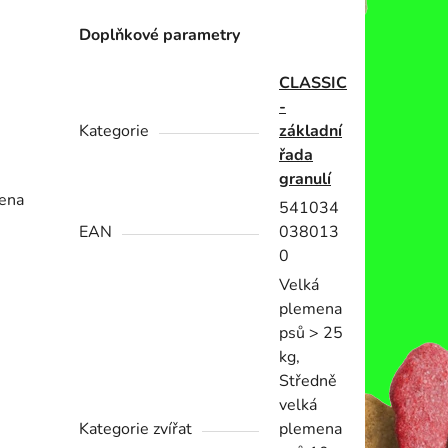
Doplňkové parametry
CLASSIC
-
Kategorie
základní
řada
granulí
mena
541034
EAN
038013
0
Velká
plemena
psů > 25
kg,
Středně
velká
Kategorie zvířat
plemena