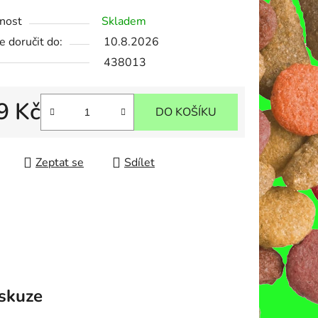
tu
nost
Skladem
 doručit do:
10.8.2026
438013
ek.
9 Kč
DO KOŠÍKU
 cena:
Zeptat se
Sdílet
skuze