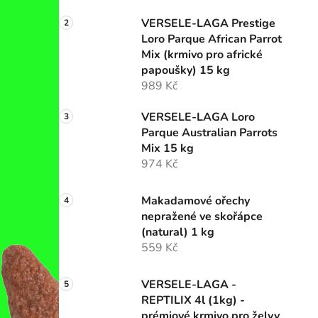
n
í
VERSELE-LAGA Prestige
p
Loro Parque African Parrot
a
Mix (krmivo pro africké
n
papoušky) 15 kg
989 Kč
e
l
VERSELE-LAGA Loro
Parque Australian Parrots
Mix 15 kg
974 Kč
Makadamové ořechy
nepražené ve skořápce
(natural) 1 kg
559 Kč
VERSELE-LAGA -
REPTILIX 4l (1kg) -
prémiové krmivo pro želvy