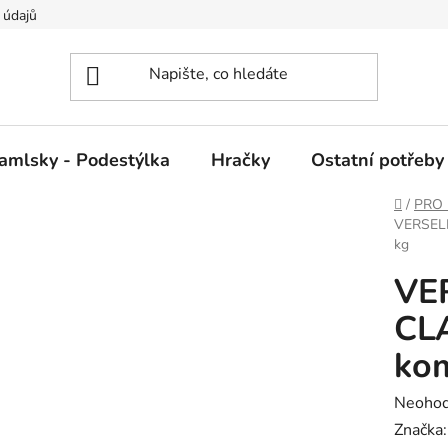
 údajů
amlsky - Podestýlka
Hračky
Ostatní potřeby
Domů
/
PRO 
VERSELE
kg
VE
CL
kom
Průměr
Neoho
hodnoc
Značka