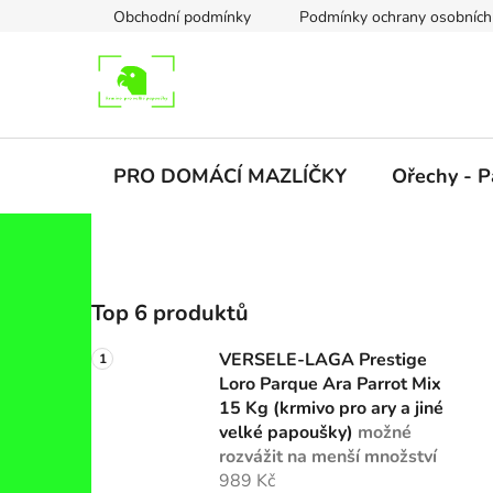
Přejít
Obchodní podmínky
Podmínky ochrany osobních
na
obsah
PRO DOMÁCÍ MAZLÍČKY
Ořechy - P
P
Top 6 produktů
o
s
VERSELE-LAGA Prestige
t
Loro Parque Ara Parrot Mix
r
15 Kg (krmivo pro ary a jiné
a
velké papoušky)
možné
rozvážit na menší množství
n
989 Kč