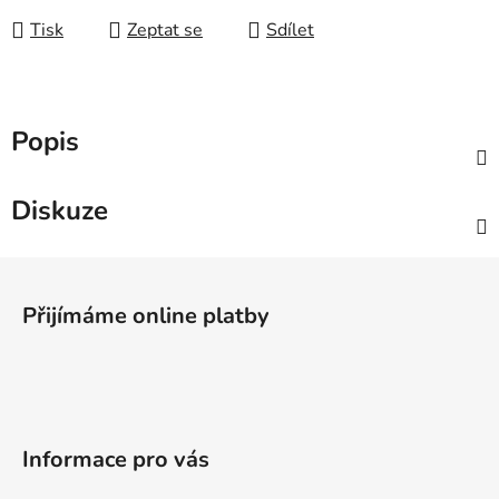
Tisk
Zeptat se
Sdílet
Popis
Diskuze
Z
á
Přijímáme online platby
p
a
t
í
Informace pro vás