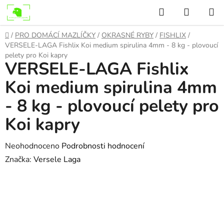
Přejít
Hledat
NÁKUP
na
KOŠÍK
obsah
Domů
/
PRO DOMÁCÍ MAZLÍČKY
/
OKRASNÉ RYBY
/
FISHLIX
/
VERSELE-LAGA Fishlix Koi medium spirulina 4mm - 8 kg - plovoucí
pelety pro Koi kapry
VERSELE-LAGA Fishlix
Koi medium spirulina 4mm
- 8 kg - plovoucí pelety pro
Koi kapry
Průměrné
Neohodnoceno
Podrobnosti hodnocení
hodnocení
Značka:
Versele Laga
produktu
je
0,0
z