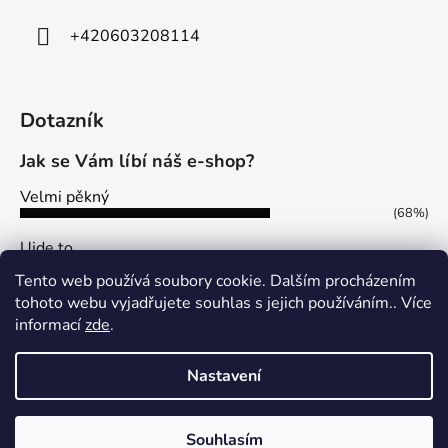
+420603208114
Dotazník
Jak se Vám líbí náš e-shop?
Velmi pěkný
(68%)
Ujde to
(13%)
Tento web používá soubory cookie. Dalším procházením
Nelíbí se mi
tohoto webu vyjadřujete souhlas s jejich používáním.. Více
(19%)
informací
zde
.
Počet hlasů:
113
Nastavení
Vytvořil Shoptet
Souhlasím
Copyright 2026
PAPOUSEK-KRMIVA
. Všechna práva