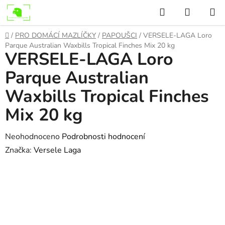
Přejít
Hledat
NÁKUP
na
KOŠÍK
obsah
Domů
/
PRO DOMÁCÍ MAZLÍČKY
/
PAPOUŠCI
/
VERSELE-LAGA Loro
Parque Australian Waxbills Tropical Finches Mix 20 kg
VERSELE-LAGA Loro
Parque Australian
Waxbills Tropical Finches
Mix 20 kg
Průměrné
Neohodnoceno
Podrobnosti hodnocení
hodnocení
Značka:
Versele Laga
produktu
je
0,0
z
5