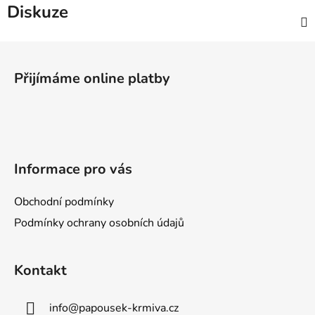
Diskuze
Z
á
Přijímáme online platby
p
a
t
í
Informace pro vás
Obchodní podmínky
Podmínky ochrany osobních údajů
Kontakt
info
@
papousek-krmiva.cz