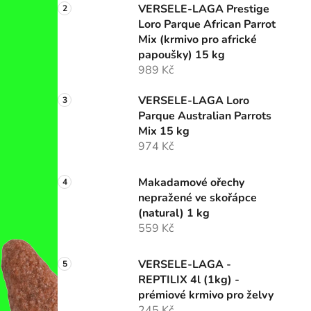
í
VERSELE-LAGA Prestige
p
Loro Parque African Parrot
a
Mix (krmivo pro africké
n
papoušky) 15 kg
989 Kč
e
l
VERSELE-LAGA Loro
Parque Australian Parrots
Mix 15 kg
974 Kč
Makadamové ořechy
nepražené ve skořápce
(natural) 1 kg
559 Kč
VERSELE-LAGA -
REPTILIX 4l (1kg) -
prémiové krmivo pro želvy
245 Kč