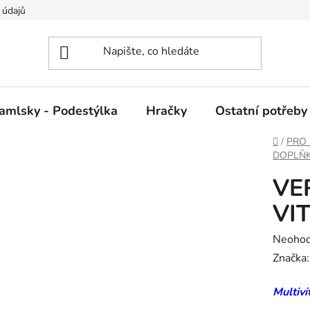
 údajů
amlsky - Podestýlka
Hračky
Ostatní potřeby
Domů
/
PRO 
DOPLŇ
VE
VIT
Průměr
Neoho
hodnoc
Značka
produk
Multiv
je