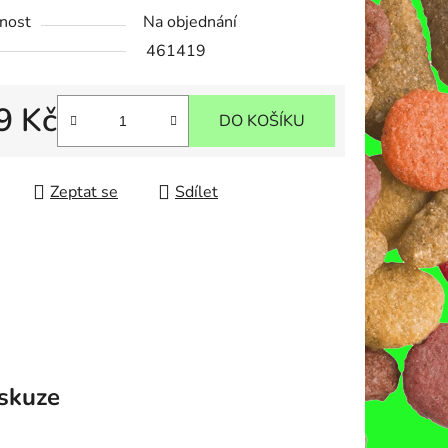
nost
Na objednání
461419
ek.
9 Kč
DO KOŠÍKU
 cena:
Zeptat se
Sdílet
skuze