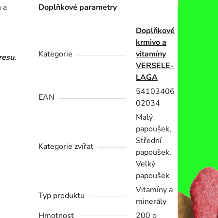
 a
Doplňkové parametry
Doplňkové
krmivo a
Kategorie
vitamíny
resu.
VERSELE-
LAGA
54103406
EAN
02034
Malý
papoušek,
Střední
Kategorie zvířat
papoušek,
Velký
papoušek
Vitamíny a
Typ produktu
minerály
Hmotnost
200 g