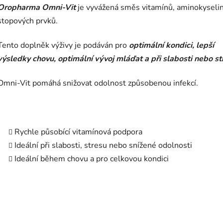
Oropharma Omni-Vit
je vyvážená směs vitamínů, aminokyselin
stopových prvků.
Tento doplněk výživy je podáván pro
optimální kondici, lepší
výsledky chovu, optimální vývoj mláďat a při slabosti nebo st
Omni-Vit pomáhá snižovat odolnost způsobenou infekcí.
Rychle působící vitamínová podpora
Ideální při slabosti, stresu nebo snížené odolnosti
Ideální během chovu a pro celkovou kondici