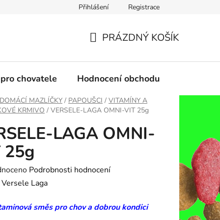
Přihlášení
Registrace
PRÁZDNÝ KOŠÍK
NÁKUPNÍ
KOŠÍK
 pro chovatele
Hodnocení obchodu
DOMÁCÍ MAZLÍČKY
/
PAPOUŠCI
/
VITAMÍNY A
KOVÉ KRMIVO
/
VERSELE-LAGA OMNI-VIT 25g
RSELE-LAGA OMNI-
 25g
né
dnoceno
Podrobnosti hodnocení
ení
:
Versele Laga
tu
itaminová směs pro chov a dobrou kondici