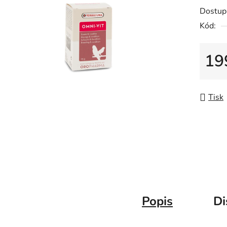
0,0
Dostup
z
Kód:
5
hvězdič
19
Měrná
Tisk
Popis
Di