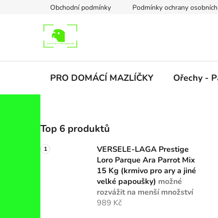
Přejít
Obchodní podmínky
Podmínky ochrany osobních
na
obsah
PRO DOMÁCÍ MAZLÍČKY
Ořechy - P
P
Top 6 produktů
o
s
VERSELE-LAGA Prestige
t
Loro Parque Ara Parrot Mix
r
15 Kg (krmivo pro ary a jiné
a
velké papoušky)
možné
rozvážit na menší množství
n
989 Kč
n