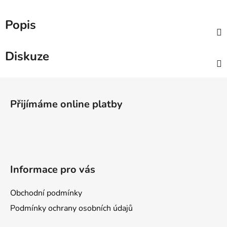
Popis
Diskuze
Z
á
Přijímáme online platby
p
a
t
í
Informace pro vás
Obchodní podmínky
Podmínky ochrany osobních údajů