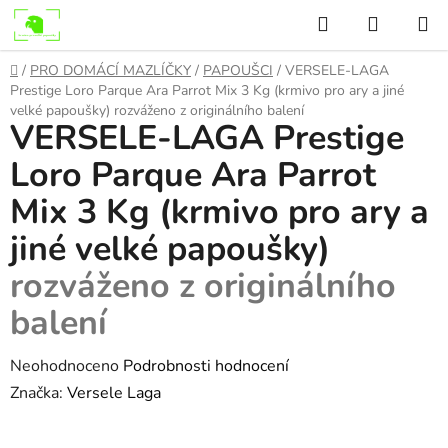
Přejít
Hledat
NÁKUP
na
KOŠÍK
obsah
Domů
/
PRO DOMÁCÍ MAZLÍČKY
/
PAPOUŠCI
/
VERSELE-LAGA
Prestige Loro Parque Ara Parrot Mix 3 Kg (krmivo pro ary a jiné
velké papoušky)
rozváženo z originálního balení
VERSELE-LAGA Prestige
Loro Parque Ara Parrot
Mix 3 Kg (krmivo pro ary a
jiné velké papoušky)
rozváženo z originálního
balení
Průměrné
Neohodnoceno
Podrobnosti hodnocení
hodnocení
Značka:
Versele Laga
produktu
je