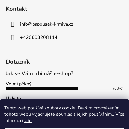
Kontakt
info
@
papousek-krmiva.cz
+420603208114
Dotazník
Jak se Vám líbí náš e-shop?
Velmi pěkný
(68%)
Ujde to
(13%)
Tento web používá soubory cookie. Dalším procházením
Nelíbí se mi
tohoto webu vyjadřujete souhlas s jejich používáním.. Více
(19%)
informací
zde
.
Počet hlasů:
113