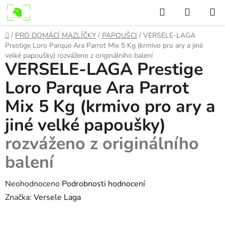
Přejít
Hledat
NÁKUP
na
KOŠÍK
obsah
Domů
/
PRO DOMÁCÍ MAZLÍČKY
/
PAPOUŠCI
/
VERSELE-LAGA
Prestige Loro Parque Ara Parrot Mix 5 Kg (krmivo pro ary a jiné
velké papoušky)
rozváženo z originálního balení
VERSELE-LAGA Prestige
Loro Parque Ara Parrot
Mix 5 Kg (krmivo pro ary a
jiné velké papoušky)
rozváženo z originálního
balení
Průměrné
Neohodnoceno
Podrobnosti hodnocení
hodnocení
Značka:
Versele Laga
produktu
je