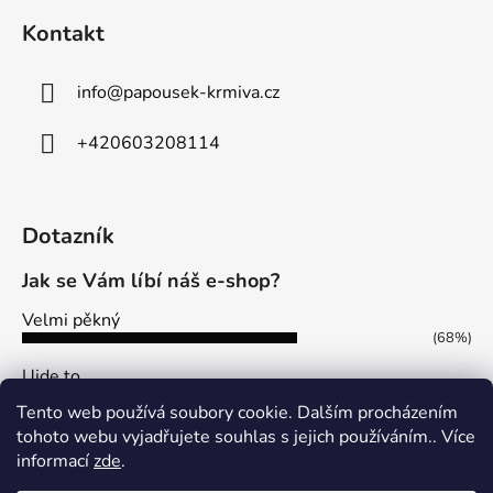
Kontakt
info
@
papousek-krmiva.cz
+420603208114
Dotazník
Jak se Vám líbí náš e-shop?
Velmi pěkný
(68%)
Ujde to
(13%)
Tento web používá soubory cookie. Dalším procházením
Nelíbí se mi
tohoto webu vyjadřujete souhlas s jejich používáním.. Více
(19%)
informací
zde
.
Počet hlasů:
113