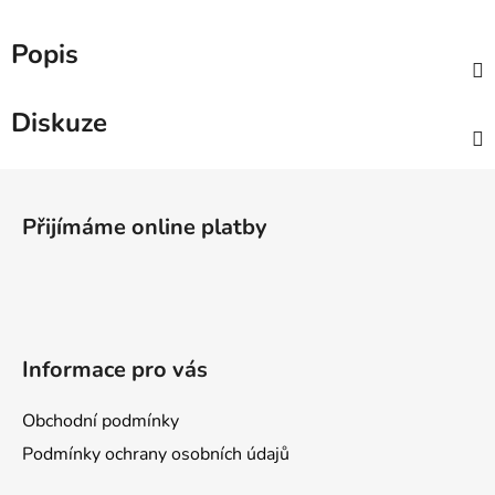
Popis
Diskuze
Z
á
Přijímáme online platby
p
a
t
í
Informace pro vás
Obchodní podmínky
Podmínky ochrany osobních údajů