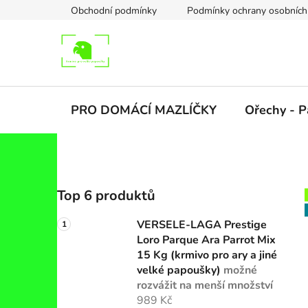
Přejít
Obchodní podmínky
Podmínky ochrany osobních
na
obsah
PRO DOMÁCÍ MAZLÍČKY
Ořechy - P
P
Top 6 produktů
o
s
VERSELE-LAGA Prestige
t
Loro Parque Ara Parrot Mix
r
15 Kg (krmivo pro ary a jiné
a
velké papoušky)
možné
rozvážit na menší množství
n
989 Kč