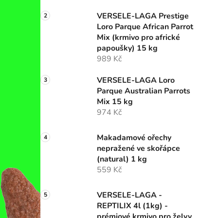
n
í
VERSELE-LAGA Prestige
p
Loro Parque African Parrot
a
Mix (krmivo pro africké
n
papoušky) 15 kg
989 Kč
e
l
VERSELE-LAGA Loro
Parque Australian Parrots
Mix 15 kg
974 Kč
Makadamové ořechy
nepražené ve skořápce
(natural) 1 kg
559 Kč
VERSELE-LAGA -
REPTILIX 4l (1kg) -
prémiové krmivo pro želvy