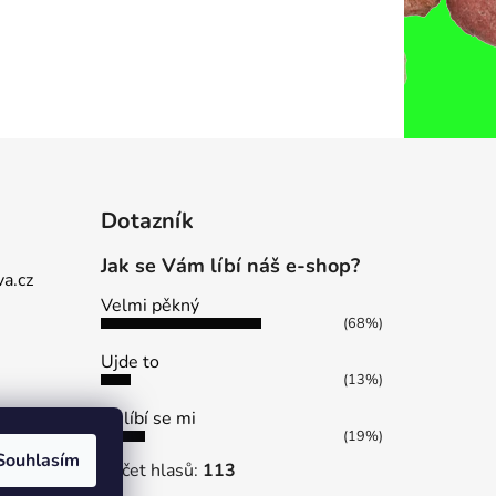
Dotazník
Jak se Vám líbí náš e-shop?
a.cz
Velmi pěkný
(68%)
Ujde to
(13%)
Nelíbí se mi
(19%)
Souhlasím
Počet hlasů:
113