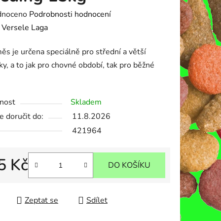
né
dnoceno
Podrobnosti hodnocení
ení
:
Versele Laga
tu
ěs je určena speciálně pro střední a větší
y, a to jak pro chovné období, tak pro běžné
nost
Skladem
ek.
 doručit do:
11.8.2026
421964
5 Kč
DO KOŠÍKU
 cena:
Zeptat se
Sdílet