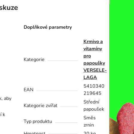
skuze
Doplňkové parametry
Krmivo a
vitamíny
pro
Kategorie
papoušky
VERSELE-
LAGA
5410340
EAN
219645
k, aby
Střední
Kategorie zvířat
papoušek
í k
Směs
Typ produktu
zrnin
Hmotnost
20 kg