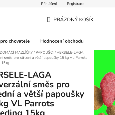
Přihlášení
Registrace
PRÁZDNÝ KOŠÍK
NÁKUPNÍ
KOŠÍK
 pro chovatele
Hodnocení obchodu
DOMÁCÍ MAZLÍČKY
/
PAPOUŠCI
/
VERSELE-LAGA
lní směs pro střední a větší papoušky 15 kg VL Parrots
g 15kg
RSELE-LAGA
verzální směs pro
ední a větší papoušky
kg VL Parrots
eding 15kg