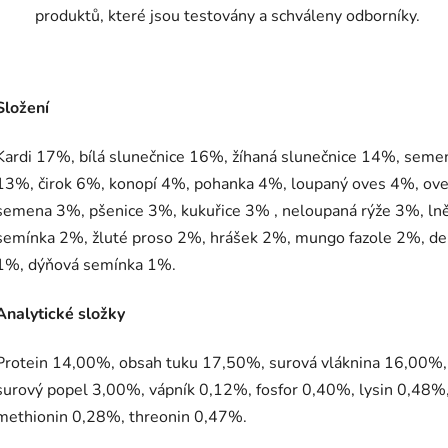
produktů, které jsou testovány a schváleny odborníky.
Složení
Kardi 17%, bílá slunečnice 16%, žíhaná slunečnice 14%, seme
13%, čirok 6%, konopí 4%, pohanka 4%, loupaný oves 4%, ov
semena 3%, pšenice 3%, kukuřice 3% , neloupaná rýže 3%, ln
semínka 2%, žluté proso 2%, hrášek 2%, mungo fazole 2%, de
1%, dýňová semínka 1%.
Analytické složky
Protein 14,00%, obsah tuku 17,50%, surová vláknina 16,00%,
surový popel 3,00%, vápník 0,12%, fosfor 0,40%, lysin 0,48%
methionin 0,28%, threonin 0,47%.