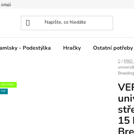
 údajů
amlsky - Podestýlka
Hračky
Ostatní potřeby
Domů
/
PRO 
univerzá
Breedin
VE
NOVINKA
TIP
uni
stř
15 
Bre