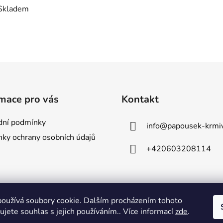
Skladem
mace pro vás
Kontakt
ní podmínky
info
@
papousek-krmiv
ky ochrany osobních údajů
+420603208114
oužívá soubory cookie. Dalším procházením tohoto
jete souhlas s jejich používáním.. Více informací
zde
.