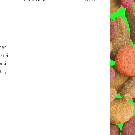
nec
esná
ěná
hty
,