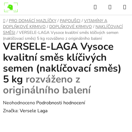
Přejít
Hledat
NÁKUP
na
KOŠÍK
obsah
Domů
/
PRO DOMÁCÍ MAZLÍČKY
/
PAPOUŠCI
/
VITAMÍNY A
DOPLŇKOVÉ KRMIVO
/
DOPLŇKOVÉ KRMIVO
/
NAKLÍČOVACÍ
SMĚSI
/
VERSELE-LAGA Vysoce kvalitní směs klíčivých semen
(naklíčovací směs) 5 kg
rozváženo z originálního balení
VERSELE-LAGA Vysoce
kvalitní směs klíčivých
semen (naklíčovací směs)
5 kg
rozváženo z
originálního balení
Průměrné
Neohodnoceno
Podrobnosti hodnocení
hodnocení
Značka:
Versele Laga
produktu
je