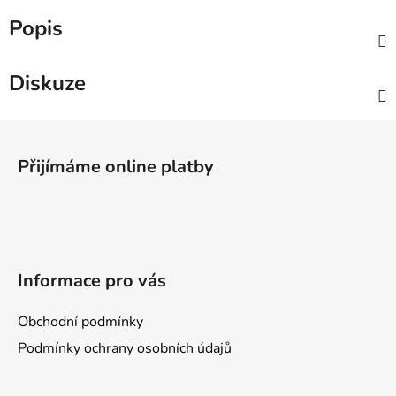
Popis
Diskuze
Z
á
Přijímáme online platby
p
a
t
í
Informace pro vás
Obchodní podmínky
Podmínky ochrany osobních údajů