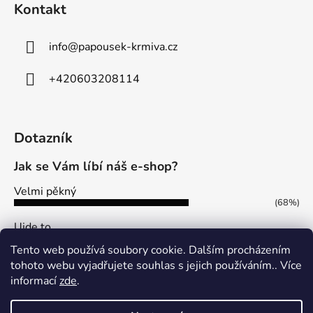
Kontakt
info
@
papousek-krmiva.cz
+420603208114
Dotazník
Jak se Vám líbí náš e-shop?
Velmi pěkný
(68%)
Ujde to
(13%)
Tento web používá soubory cookie. Dalším procházením
Nelíbí se mi
tohoto webu vyjadřujete souhlas s jejich používáním.. Více
(19%)
informací
zde
.
Počet hlasů:
113